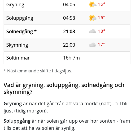
16°
Gryning
04:06
16°
Soluppgång
04:58
18°
Solnedgång
*
21:08
17°
Skymning
22:00
Soltimmar
16h 7m
* Nästkommande skifte i dagsljus.
Vad är gryning, soluppgång, solnedgång och
skymning?
Gryning
är när det går från att vara mörkt (natt) - till bli
ljust (tidig morgon).
Soluppgång
är när solen går upp över horisonten - fram
tills det att halva solen är synlig.