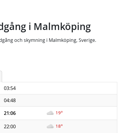
dgång i Malmköping
dgång
och
skymning
i
Malmköping, Sverige
.
03:54
04:48
19°
21:06
18°
22:00