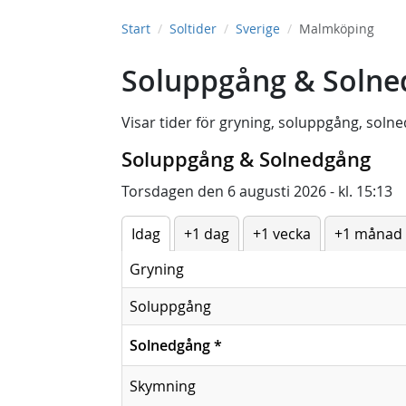
Start
Soltider
Sverige
Malmköping
Soluppgång & Solne
Visar tider för
gryning
,
soluppgång
,
solne
Soluppgång & Solnedgång
Torsdagen den 6 augusti 2026 - kl. 15:13
Idag
+1 dag
+1 vecka
+1 månad
Gryning
Soluppgång
Solnedgång
*
Skymning