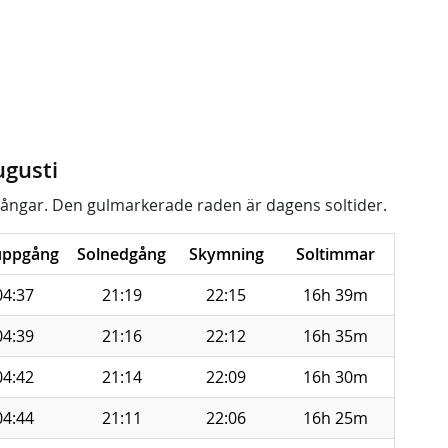
ugusti
ångar. Den gulmarkerade raden är dagens soltider.
uppgång
Solnedgång
Skymning
Soltimmar
04:37
21:19
22:15
16h 39m
04:39
21:16
22:12
16h 35m
04:42
21:14
22:09
16h 30m
04:44
21:11
22:06
16h 25m