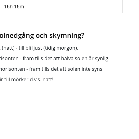
16h 16m
 solnedgång och skymning?
att) - till bli ljust (tidig morgon).
onten - fram tills det att halva solen är synlig.
orisonten - fram tills det att solen inte syns.
r till mörker d.v.s. natt!