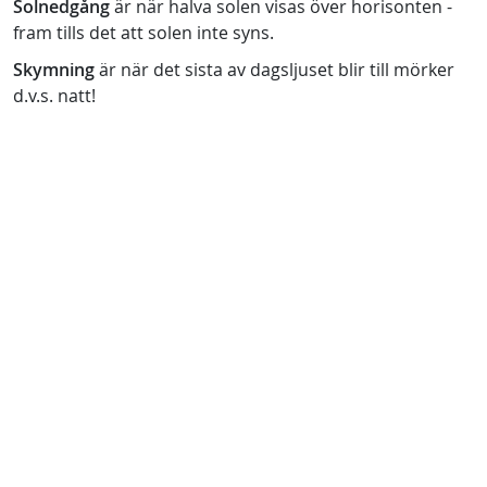
Solnedgång
är när halva solen visas över horisonten -
fram tills det att solen inte syns.
Skymning
är när det sista av dagsljuset blir till mörker
d.v.s. natt!