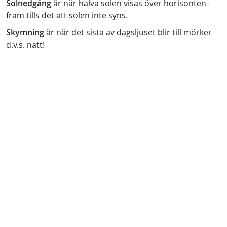
Solnedgång
är när halva solen visas över horisonten -
fram tills det att solen inte syns.
Skymning
är när det sista av dagsljuset blir till mörker
d.v.s. natt!