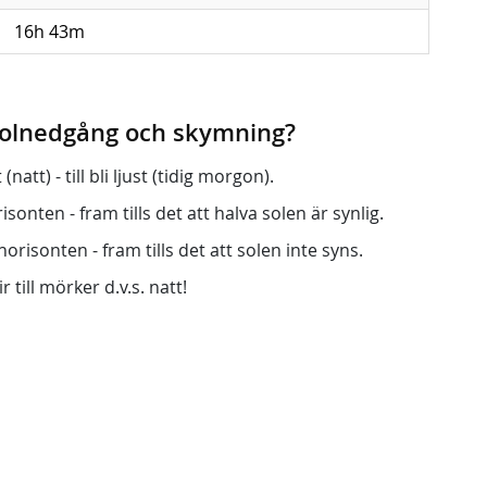
16h 43m
 solnedgång och skymning?
att) - till bli ljust (tidig morgon).
onten - fram tills det att halva solen är synlig.
orisonten - fram tills det att solen inte syns.
r till mörker d.v.s. natt!