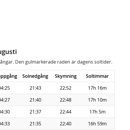
ugusti
ångar. Den gulmarkerade raden är dagens soltider.
uppgång
Solnedgång
Skymning
Soltimmar
04:25
21:43
22:52
17h 16m
04:27
21:40
22:48
17h 10m
04:30
21:37
22:44
17h 5m
04:33
21:35
22:40
16h 59m