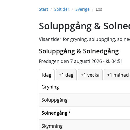
Start
Soltider
Sverige
Los
Soluppgång & Solne
Visar tider för
gryning
,
soluppgång
,
solne
Soluppgång & Solnedgång
Fredagen den 7 augusti 2026 - kl. 04:51
Idag
+1 dag
+1 vecka
+1 månad
Gryning
Soluppgång
Solnedgång
*
Skymning