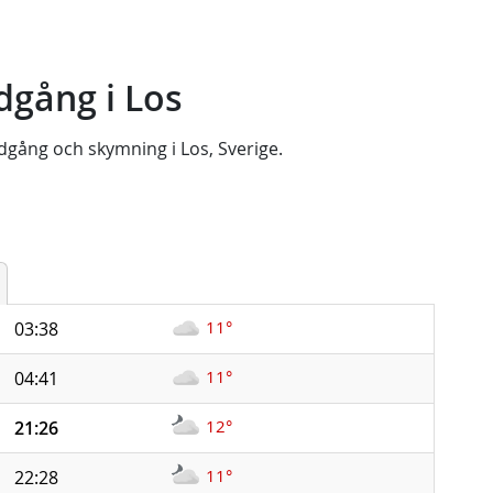
dgång i Los
dgång
och
skymning
i
Los, Sverige
.
11°
03:38
11°
04:41
12°
21:26
11°
22:28