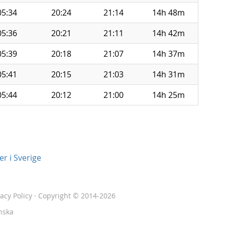
05:34
20:24
21:14
14h 48m
05:36
20:21
21:11
14h 42m
05:39
20:18
21:07
14h 37m
05:41
20:15
21:03
14h 31m
05:44
20:12
21:00
14h 25m
r i Sverige
vacy Policy
· Copyright © 2014-2026
nska