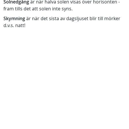
Solnedgång
är när halva solen visas över horisonten -
fram tills det att solen inte syns.
Skymning
är när det sista av dagsljuset blir till mörker
d.v.s. natt!