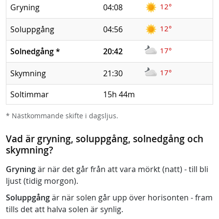
12°
Gryning
04:08
12°
Soluppgång
04:56
17°
Solnedgång
*
20:42
17°
Skymning
21:30
Soltimmar
15h 44m
* Nästkommande skifte i dagsljus.
Vad är gryning, soluppgång, solnedgång och
skymning?
Gryning
är när det går från att vara mörkt (natt) - till bli
ljust (tidig morgon).
Soluppgång
är när solen går upp över horisonten - fram
tills det att halva solen är synlig.