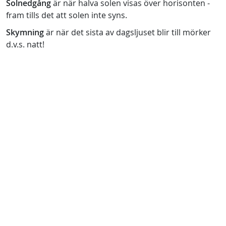
Solnedgång
är när halva solen visas över horisonten -
fram tills det att solen inte syns.
Skymning
är när det sista av dagsljuset blir till mörker
d.v.s. natt!