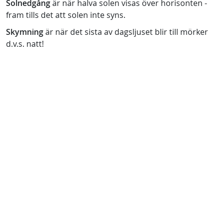
Solnedgång
är när halva solen visas över horisonten -
fram tills det att solen inte syns.
Skymning
är när det sista av dagsljuset blir till mörker
d.v.s. natt!