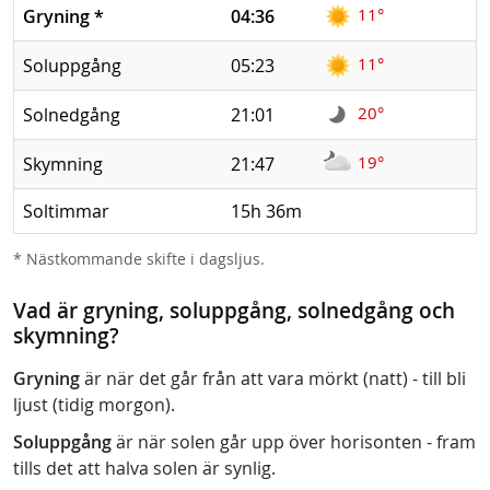
11°
Gryning
*
04:36
11°
Soluppgång
05:23
20°
Solnedgång
21:01
19°
Skymning
21:47
Soltimmar
15h 36m
* Nästkommande skifte i dagsljus.
Vad är gryning, soluppgång, solnedgång och
skymning?
Gryning
är när det går från att vara mörkt (natt) - till bli
ljust (tidig morgon).
Soluppgång
är när solen går upp över horisonten - fram
tills det att halva solen är synlig.