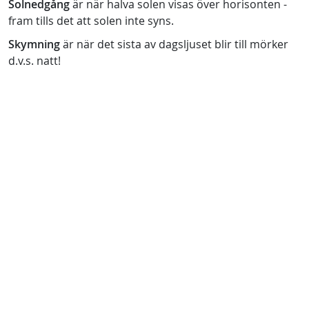
Solnedgång
är när halva solen visas över horisonten -
fram tills det att solen inte syns.
Skymning
är när det sista av dagsljuset blir till mörker
d.v.s. natt!