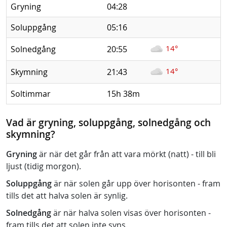
Gryning
04:28
Soluppgång
05:16
14°
Solnedgång
20:55
14°
Skymning
21:43
Soltimmar
15h 38m
Vad är gryning, soluppgång, solnedgång och
skymning?
Gryning
är när det går från att vara mörkt (natt) - till bli
ljust (tidig morgon).
Soluppgång
är när solen går upp över horisonten - fram
tills det att halva solen är synlig.
Solnedgång
är när halva solen visas över horisonten -
fram tills det att solen inte syns.