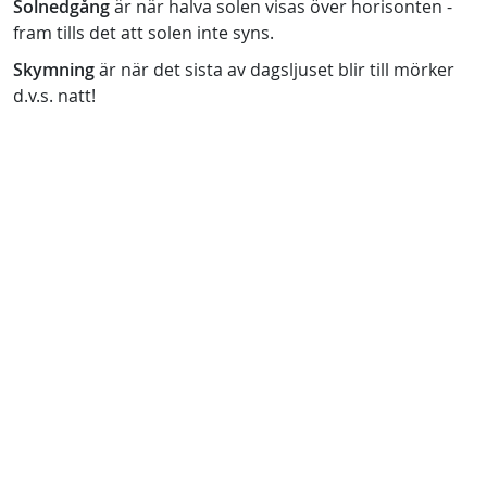
Solnedgång
är när halva solen visas över horisonten -
fram tills det att solen inte syns.
Skymning
är när det sista av dagsljuset blir till mörker
d.v.s. natt!