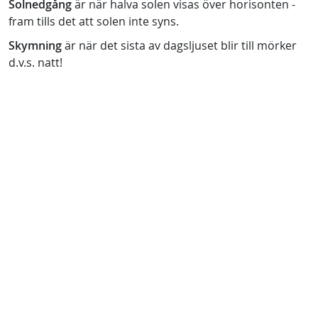
Solnedgång
är när halva solen visas över horisonten -
fram tills det att solen inte syns.
Skymning
är när det sista av dagsljuset blir till mörker
d.v.s. natt!