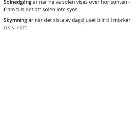
Solnedgång
är när halva solen visas över horisonten -
fram tills det att solen inte syns.
Skymning
är när det sista av dagsljuset blir till mörker
d.v.s. natt!