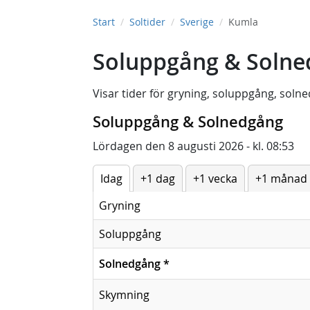
Start
Soltider
Sverige
Kumla
Soluppgång & Solne
Visar tider för
gryning
,
soluppgång
,
solne
Soluppgång & Solnedgång
Lördagen den 8 augusti 2026 - kl. 08:53
Idag
+1 dag
+1 vecka
+1 månad
Gryning
Soluppgång
Solnedgång
*
Skymning