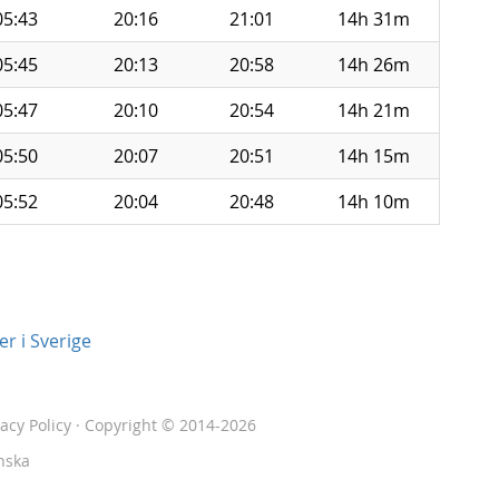
05:43
20:16
21:01
14h 31m
05:45
20:13
20:58
14h 26m
05:47
20:10
20:54
14h 21m
05:50
20:07
20:51
14h 15m
05:52
20:04
20:48
14h 10m
r i Sverige
vacy Policy
· Copyright © 2014-2026
nska