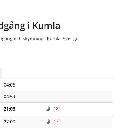
dgång i Kumla
dgång
och
skymning
i
Kumla, Sverige
.
04:06
04:59
18°
21:08
17°
22:00