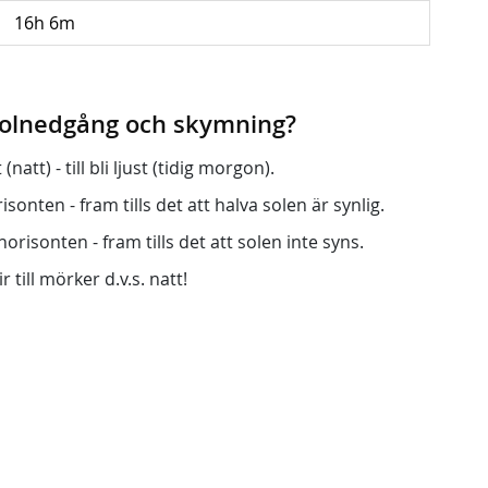
16h 6m
 solnedgång och skymning?
att) - till bli ljust (tidig morgon).
onten - fram tills det att halva solen är synlig.
orisonten - fram tills det att solen inte syns.
r till mörker d.v.s. natt!