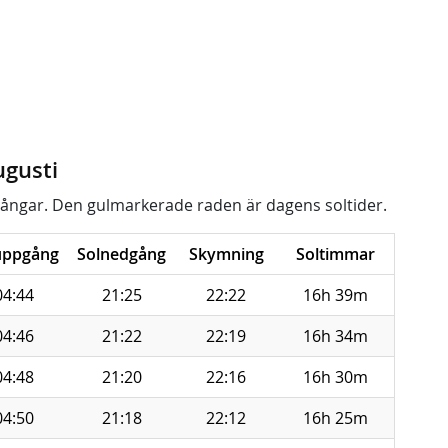
ugusti
ångar. Den gulmarkerade raden är dagens soltider.
uppgång
Solnedgång
Skymning
Soltimmar
04:44
21:25
22:22
16h 39m
04:46
21:22
22:19
16h 34m
04:48
21:20
22:16
16h 30m
04:50
21:18
22:12
16h 25m