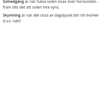
Solnedgång
är när halva solen visas över horisonten -
fram tills det att solen inte syns.
Skymning
är när det sista av dagsljuset blir till mörker
d.v.s. natt!