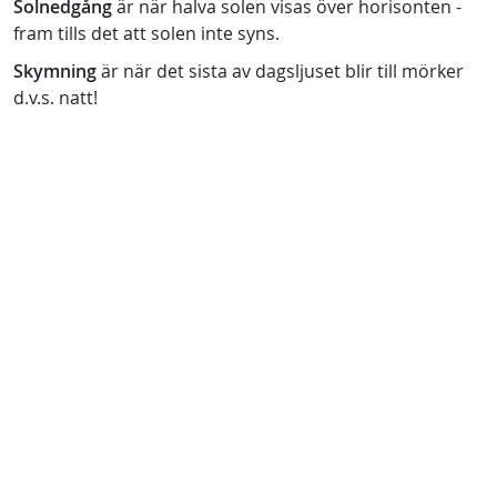
Solnedgång
är när halva solen visas över horisonten -
fram tills det att solen inte syns.
Skymning
är när det sista av dagsljuset blir till mörker
d.v.s. natt!