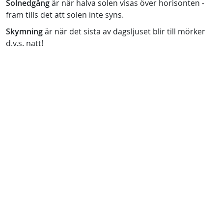
Solnedgång
är när halva solen visas över horisonten -
fram tills det att solen inte syns.
Skymning
är när det sista av dagsljuset blir till mörker
d.v.s. natt!