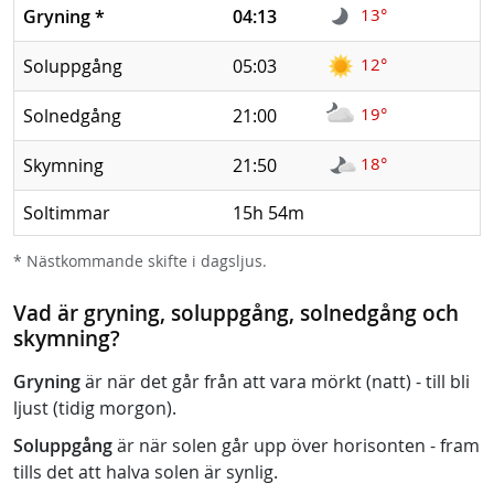
13°
Gryning
*
04:13
12°
Soluppgång
05:03
19°
Solnedgång
21:00
18°
Skymning
21:50
Soltimmar
15h 54m
* Nästkommande skifte i dagsljus.
Vad är gryning, soluppgång, solnedgång och
skymning?
Gryning
är när det går från att vara mörkt (natt) - till bli
ljust (tidig morgon).
Soluppgång
är när solen går upp över horisonten - fram
tills det att halva solen är synlig.