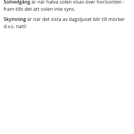
Solnedgång
är när halva solen visas över horisonten -
fram tills det att solen inte syns.
Skymning
är när det sista av dagsljuset blir till mörker
d.v.s. natt!