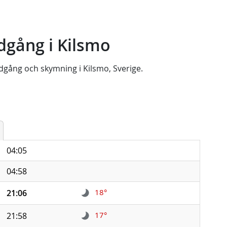
dgång i Kilsmo
dgång
och
skymning
i
Kilsmo, Sverige
.
04:05
04:58
18°
21:06
17°
21:58