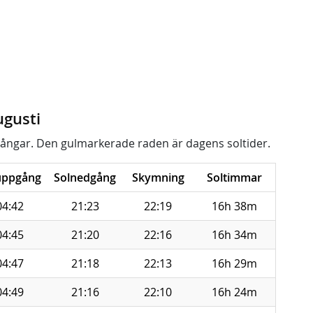
ugusti
ångar. Den gulmarkerade raden är dagens soltider.
uppgång
Solnedgång
Skymning
Soltimmar
04:42
21:23
22:19
16h 38m
04:45
21:20
22:16
16h 34m
04:47
21:18
22:13
16h 29m
04:49
21:16
22:10
16h 24m