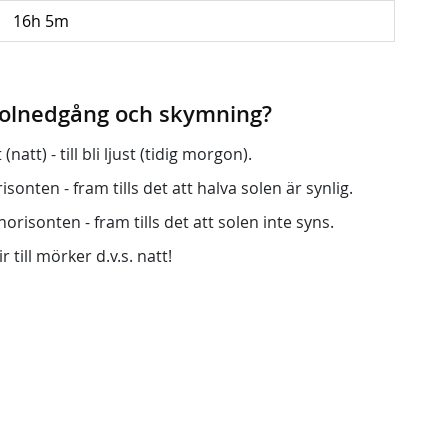
16h 5m
 solnedgång och skymning?
att) - till bli ljust (tidig morgon).
onten - fram tills det att halva solen är synlig.
orisonten - fram tills det att solen inte syns.
r till mörker d.v.s. natt!