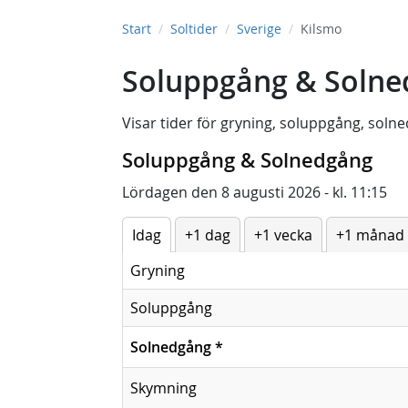
Start
Soltider
Sverige
Kilsmo
Soluppgång & Solne
Visar tider för
gryning
,
soluppgång
,
solne
Soluppgång & Solnedgång
Lördagen den 8 augusti 2026 - kl. 11:15
Idag
+1 dag
+1 vecka
+1 månad
Gryning
Soluppgång
Solnedgång
*
Skymning