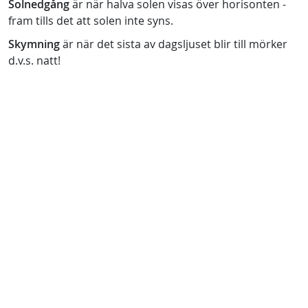
Solnedgång
är när halva solen visas över horisonten -
fram tills det att solen inte syns.
Skymning
är när det sista av dagsljuset blir till mörker
d.v.s. natt!