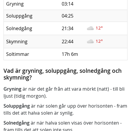
Gryning
03:14
Soluppgång
04:25
12°
Solnedgång
21:34
12°
Skymning
22:44
Soltimmar
17h 6m
Vad är gryning, soluppgång, solnedgång och
skymning?
Gryning
är när det går från att vara mörkt (natt) - till bli
ljust (tidig morgon).
Soluppgång
är när solen går upp över horisonten - fram
tills det att halva solen är synlig.
Solnedgång
är när halva solen visas över horisonten -
fram tills det att solen inte syns.