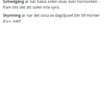
Solnedgång
är när halva solen visas över horisonten -
fram tills det att solen inte syns.
Skymning
är när det sista av dagsljuset blir till mörker
d.v.s. natt!