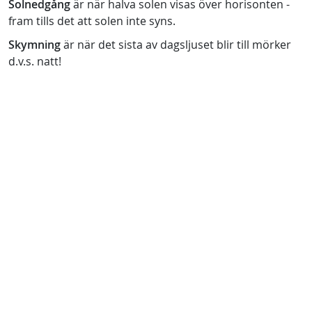
Solnedgång
är när halva solen visas över horisonten -
fram tills det att solen inte syns.
Skymning
är när det sista av dagsljuset blir till mörker
d.v.s. natt!