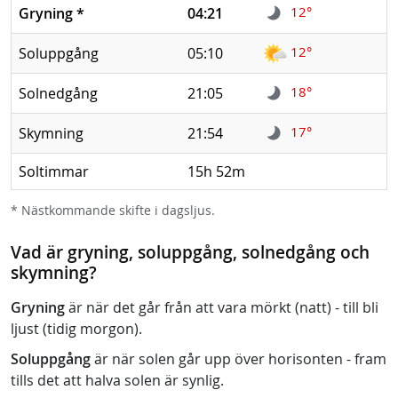
12°
Gryning
*
04:21
12°
Soluppgång
05:10
18°
Solnedgång
21:05
17°
Skymning
21:54
Soltimmar
15h 52m
* Nästkommande skifte i dagsljus.
Vad är gryning, soluppgång, solnedgång och
skymning?
Gryning
är när det går från att vara mörkt (natt) - till bli
ljust (tidig morgon).
Soluppgång
är när solen går upp över horisonten - fram
tills det att halva solen är synlig.