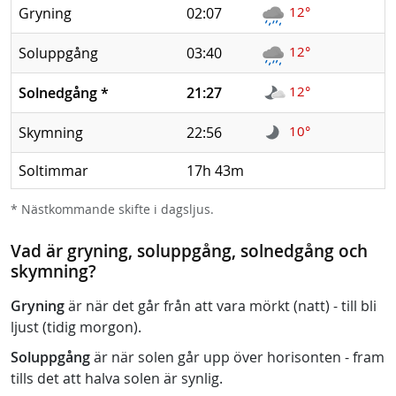
12°
Gryning
02:07
12°
Soluppgång
03:40
12°
Solnedgång
*
21:27
10°
Skymning
22:56
Soltimmar
17h 43m
* Nästkommande skifte i dagsljus.
Vad är gryning, soluppgång, solnedgång och
skymning?
Gryning
är när det går från att vara mörkt (natt) - till bli
ljust (tidig morgon).
Soluppgång
är när solen går upp över horisonten - fram
tills det att halva solen är synlig.