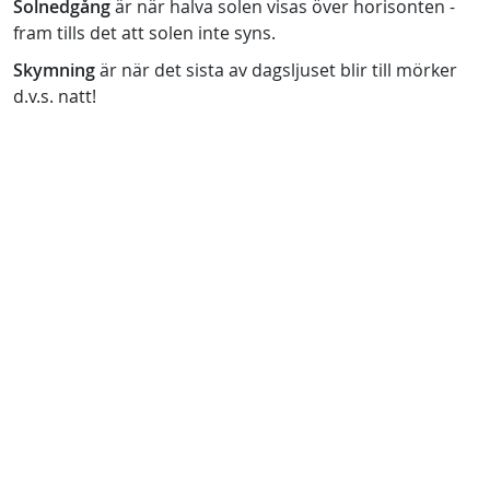
Solnedgång
är när halva solen visas över horisonten -
fram tills det att solen inte syns.
Skymning
är när det sista av dagsljuset blir till mörker
d.v.s. natt!