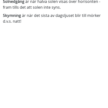
Solnedgång
är när halva solen visas över horisonten -
fram tills det att solen inte syns.
Skymning
är när det sista av dagsljuset blir till mörker
d.v.s. natt!