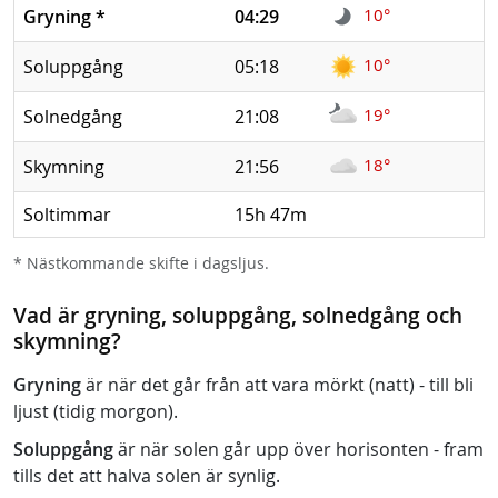
10°
Gryning
*
04:29
10°
Soluppgång
05:18
19°
Solnedgång
21:08
18°
Skymning
21:56
Soltimmar
15h 47m
* Nästkommande skifte i dagsljus.
Vad är gryning, soluppgång, solnedgång och
skymning?
Gryning
är när det går från att vara mörkt (natt) - till bli
ljust (tidig morgon).
Soluppgång
är när solen går upp över horisonten - fram
tills det att halva solen är synlig.