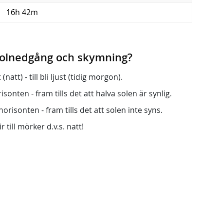
16h 42m
 solnedgång och skymning?
att) - till bli ljust (tidig morgon).
onten - fram tills det att halva solen är synlig.
orisonten - fram tills det att solen inte syns.
r till mörker d.v.s. natt!