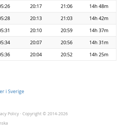
05:26
20:17
21:06
14h 48m
05:28
20:13
21:03
14h 42m
05:31
20:10
20:59
14h 37m
05:34
20:07
20:56
14h 31m
05:36
20:04
20:52
14h 25m
r i Sverige
vacy Policy
· Copyright © 2014-2026
nska