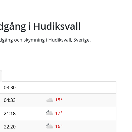
gång i Hudiksvall
dgång
och
skymning
i
Hudiksvall, Sverige
.
03:30
15°
04:33
17°
21:18
16°
22:20