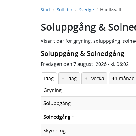
Start
Soltider
Sverige
Hudiksvall
Soluppgång & Solned
Visar tider för
gryning
,
soluppgång
,
solne
Soluppgång & Solnedgång
Fredagen den 7 augusti 2026 - kl. 06:02
Idag
+1 dag
+1 vecka
+1 månad
Gryning
Soluppgång
Solnedgång
*
Skymning