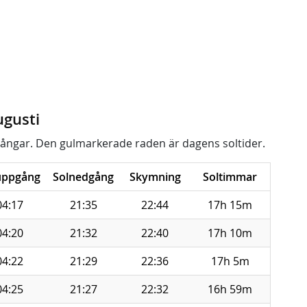
ugusti
ångar. Den gulmarkerade raden är dagens soltider.
uppgång
Solnedgång
Skymning
Soltimmar
04:17
21:35
22:44
17h 15m
04:20
21:32
22:40
17h 10m
04:22
21:29
22:36
17h 5m
04:25
21:27
22:32
16h 59m