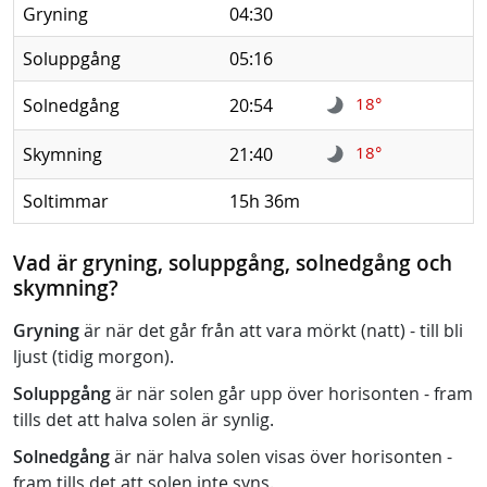
Gryning
04:30
Soluppgång
05:16
18°
Solnedgång
20:54
18°
Skymning
21:40
Soltimmar
15h 36m
Vad är gryning, soluppgång, solnedgång och
skymning?
Gryning
är när det går från att vara mörkt (natt) - till bli
ljust (tidig morgon).
Soluppgång
är när solen går upp över horisonten - fram
tills det att halva solen är synlig.
Solnedgång
är när halva solen visas över horisonten -
fram tills det att solen inte syns.