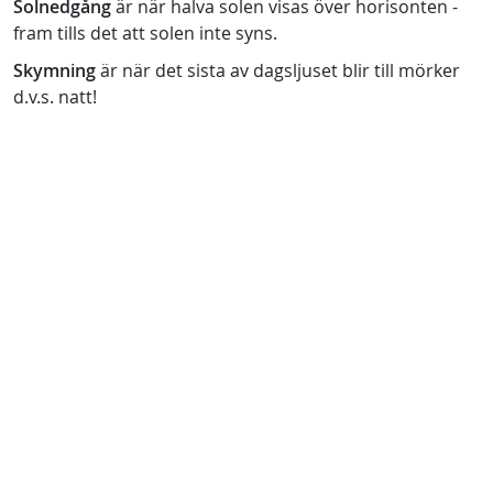
Solnedgång
är när halva solen visas över horisonten -
fram tills det att solen inte syns.
Skymning
är när det sista av dagsljuset blir till mörker
d.v.s. natt!