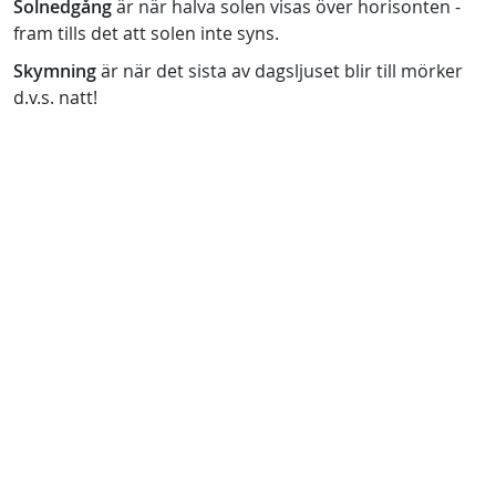
Solnedgång
är när halva solen visas över horisonten -
fram tills det att solen inte syns.
Skymning
är när det sista av dagsljuset blir till mörker
d.v.s. natt!