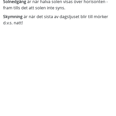
Solnedgång
är när halva solen visas över horisonten -
fram tills det att solen inte syns.
Skymning
är när det sista av dagsljuset blir till mörker
d.v.s. natt!