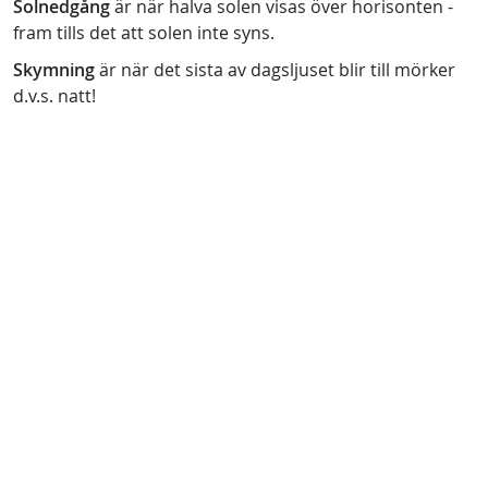
Solnedgång
är när halva solen visas över horisonten -
fram tills det att solen inte syns.
Skymning
är när det sista av dagsljuset blir till mörker
d.v.s. natt!