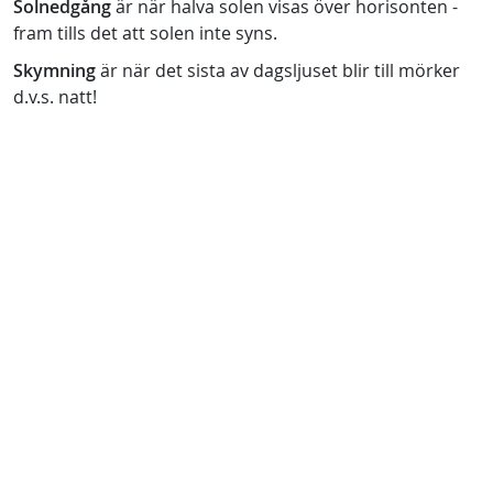
Solnedgång
är när halva solen visas över horisonten -
fram tills det att solen inte syns.
Skymning
är när det sista av dagsljuset blir till mörker
d.v.s. natt!