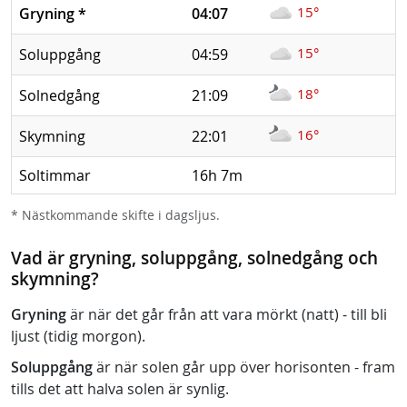
15°
Gryning
*
04:07
15°
Soluppgång
04:59
18°
Solnedgång
21:09
16°
Skymning
22:01
Soltimmar
16h 7m
* Nästkommande skifte i dagsljus.
Vad är gryning, soluppgång, solnedgång och
skymning?
Gryning
är när det går från att vara mörkt (natt) - till bli
ljust (tidig morgon).
Soluppgång
är när solen går upp över horisonten - fram
tills det att halva solen är synlig.