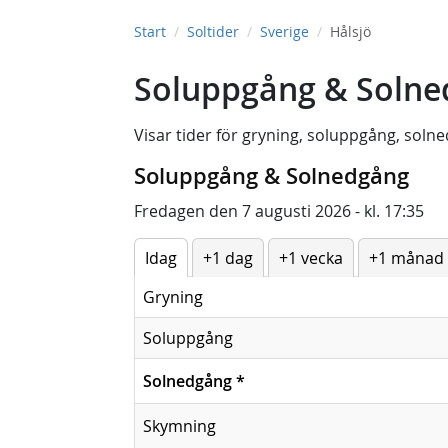
Start
Soltider
Sverige
Hålsjö
Soluppgång & Solned
Visar tider för
gryning
,
soluppgång
,
solne
Soluppgång & Solnedgång
Fredagen den 7 augusti 2026 - kl. 17:35
Idag
+1 dag
+1 vecka
+1 månad
Gryning
Soluppgång
Solnedgång
*
Skymning