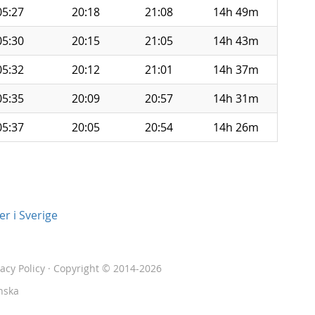
05:27
20:18
21:08
14h 49m
05:30
20:15
21:05
14h 43m
05:32
20:12
21:01
14h 37m
05:35
20:09
20:57
14h 31m
05:37
20:05
20:54
14h 26m
r i Sverige
vacy Policy
· Copyright © 2014-2026
nska