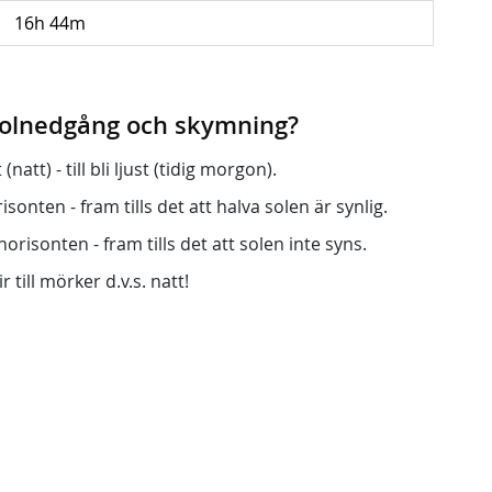
16h 44m
 solnedgång och skymning?
att) - till bli ljust (tidig morgon).
onten - fram tills det att halva solen är synlig.
orisonten - fram tills det att solen inte syns.
r till mörker d.v.s. natt!