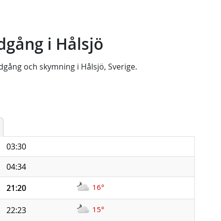
gång i Hålsjö
dgång
och
skymning
i
Hålsjö, Sverige
.
03:30
04:34
16°
21:20
15°
22:23