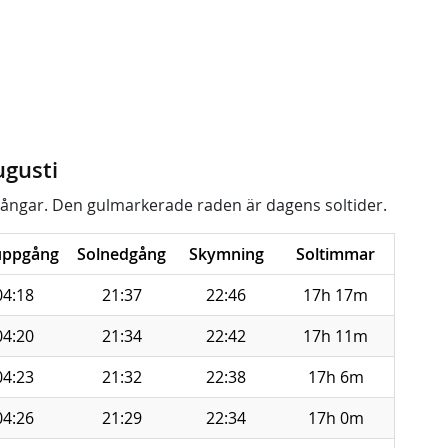
ugusti
ångar. Den gulmarkerade raden är dagens soltider.
uppgång
Solnedgång
Skymning
Soltimmar
04:18
21:37
22:46
17h 17m
04:20
21:34
22:42
17h 11m
04:23
21:32
22:38
17h 6m
04:26
21:29
22:34
17h 0m