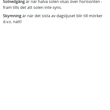
Solnedgång
är när halva solen visas över horisonten -
fram tills det att solen inte syns.
Skymning
är när det sista av dagsljuset blir till mörker
d.v.s. natt!