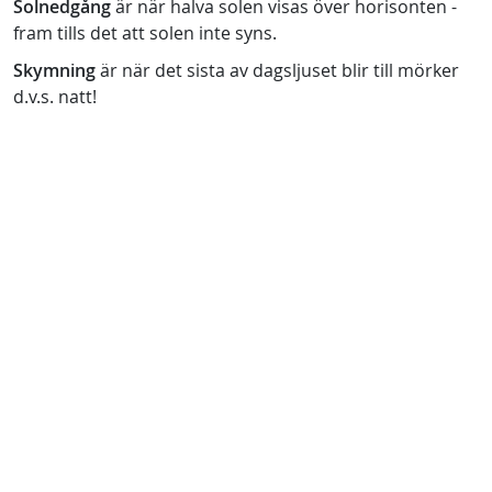
Solnedgång
är när halva solen visas över horisonten -
fram tills det att solen inte syns.
Skymning
är när det sista av dagsljuset blir till mörker
d.v.s. natt!