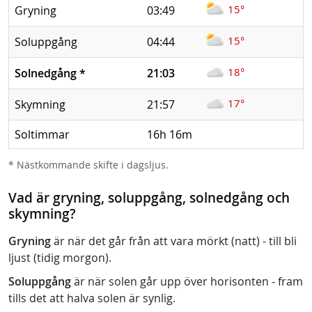
15°
Gryning
03:49
15°
Soluppgång
04:44
18°
Solnedgång
*
21:03
17°
Skymning
21:57
Soltimmar
16h 16m
* Nästkommande skifte i dagsljus.
Vad är gryning, soluppgång, solnedgång och
skymning?
Gryning
är när det går från att vara mörkt (natt) - till bli
ljust (tidig morgon).
Soluppgång
är när solen går upp över horisonten - fram
tills det att halva solen är synlig.