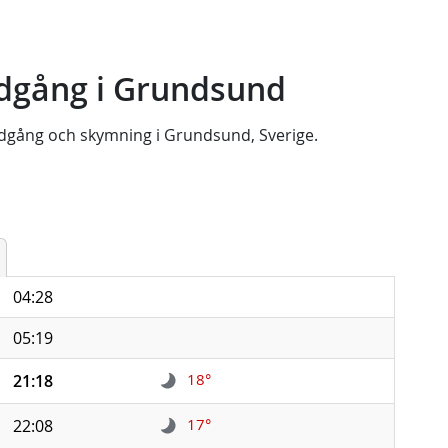
dgång i Grundsund
dgång
och
skymning
i
Grundsund, Sverige
.
04:28
05:19
18°
21:18
17°
22:08