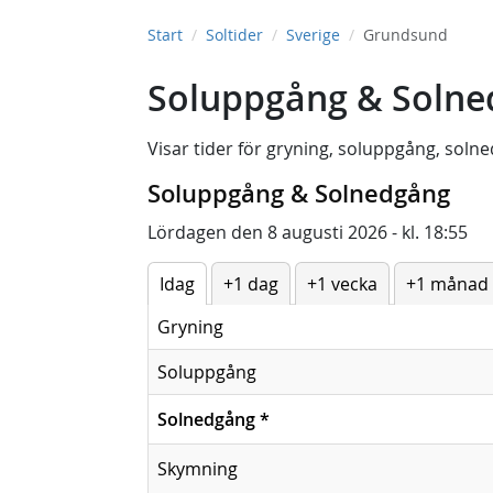
Start
Soltider
Sverige
Grundsund
Soluppgång & Solne
Visar tider för
gryning
,
soluppgång
,
solne
Soluppgång & Solnedgång
Lördagen den 8 augusti 2026 - kl. 18:55
Idag
+1 dag
+1 vecka
+1 månad
Gryning
Soluppgång
Solnedgång
*
Skymning