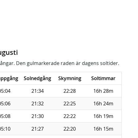
ugusti
ångar. Den gulmarkerade raden är dagens soltider.
uppgång
Solnedgång
Skymning
Soltimmar
05:04
21:34
22:28
16h 28m
05:06
21:32
22:25
16h 24m
05:08
21:30
22:22
16h 19m
05:10
21:27
22:20
16h 15m