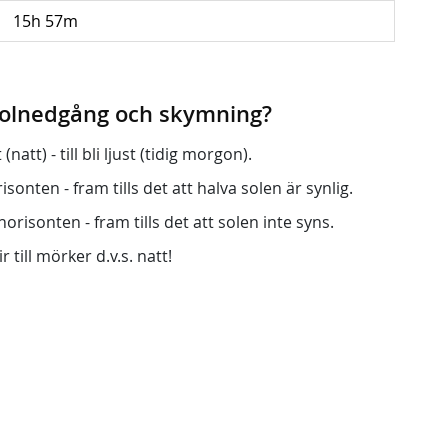
15h 57m
 solnedgång och skymning?
att) - till bli ljust (tidig morgon).
onten - fram tills det att halva solen är synlig.
orisonten - fram tills det att solen inte syns.
r till mörker d.v.s. natt!