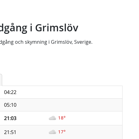
dgång i Grimslöv
dgång
och
skymning
i
Grimslöv, Sverige
.
04:22
05:10
18°
21:03
17°
21:51