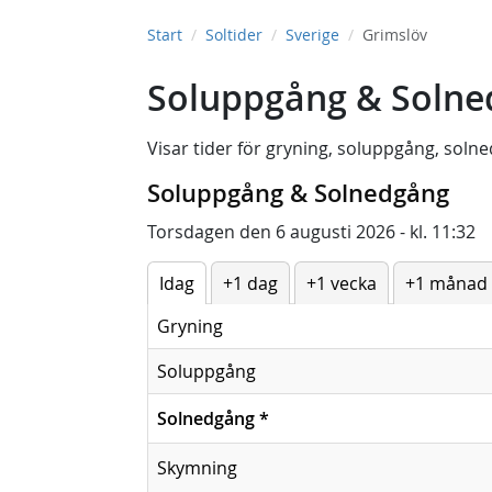
Start
Soltider
Sverige
Grimslöv
Soluppgång & Solne
Visar tider för
gryning
,
soluppgång
,
solne
Soluppgång & Solnedgång
Torsdagen den 6 augusti 2026 - kl. 11:32
Idag
+1 dag
+1 vecka
+1 månad
Gryning
Soluppgång
Solnedgång
*
Skymning