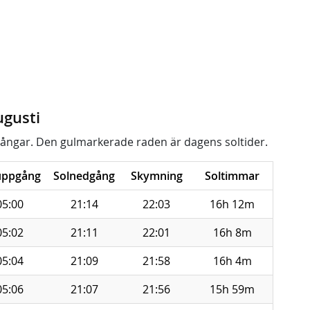
ugusti
ångar. Den gulmarkerade raden är dagens soltider.
uppgång
Solnedgång
Skymning
Soltimmar
05:00
21:14
22:03
16h 12m
05:02
21:11
22:01
16h 8m
05:04
21:09
21:58
16h 4m
05:06
21:07
21:56
15h 59m