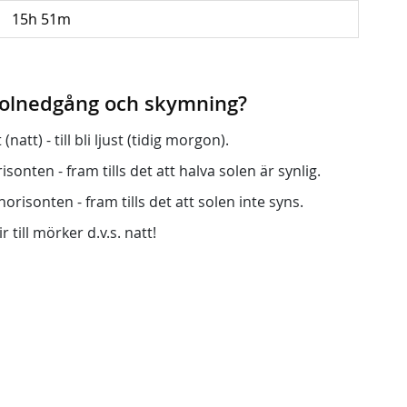
15h 51m
 solnedgång och skymning?
att) - till bli ljust (tidig morgon).
onten - fram tills det att halva solen är synlig.
orisonten - fram tills det att solen inte syns.
r till mörker d.v.s. natt!