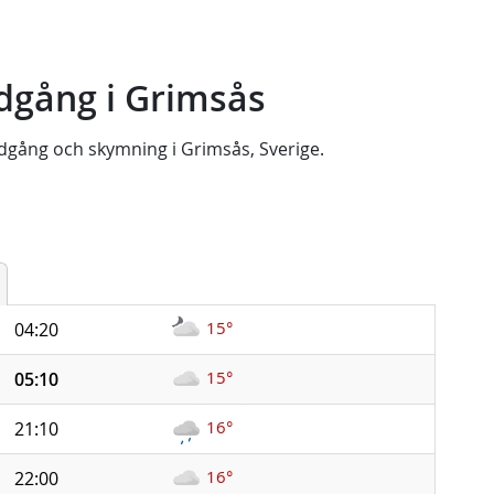
dgång i Grimsås
dgång
och
skymning
i
Grimsås, Sverige
.
15°
04:20
15°
05:10
16°
21:10
16°
22:00