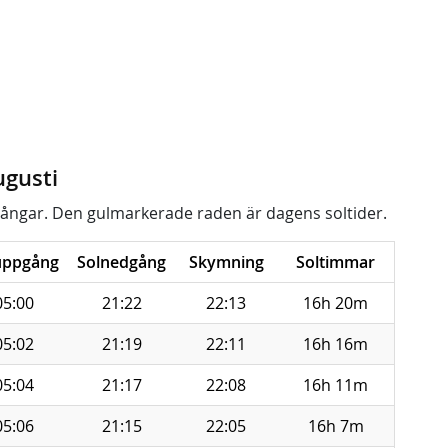
ugusti
ångar. Den gulmarkerade raden är dagens soltider.
uppgång
Solnedgång
Skymning
Soltimmar
05:00
21:22
22:13
16h 20m
05:02
21:19
22:11
16h 16m
05:04
21:17
22:08
16h 11m
05:06
21:15
22:05
16h 7m