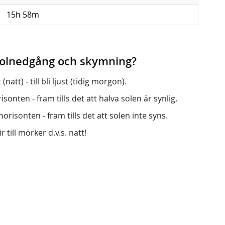
15h 58m
 solnedgång och skymning?
att) - till bli ljust (tidig morgon).
onten - fram tills det att halva solen är synlig.
orisonten - fram tills det att solen inte syns.
r till mörker d.v.s. natt!