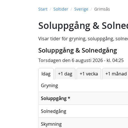
Start
Soltider
Sverige
Grimsås
Soluppgång & Solne
Visar tider för
gryning
,
soluppgång
,
solne
Soluppgång & Solnedgång
Torsdagen den 6 augusti 2026 - kl. 04:25
Idag
+1 dag
+1 vecka
+1 månad
Gryning
Soluppgång
*
Solnedgång
Skymning