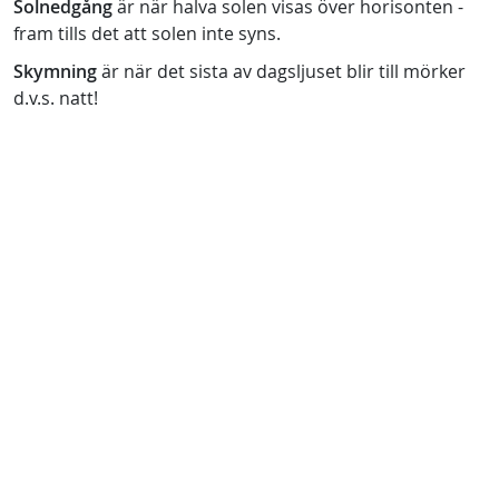
Solnedgång
är när halva solen visas över horisonten -
fram tills det att solen inte syns.
Skymning
är när det sista av dagsljuset blir till mörker
d.v.s. natt!