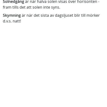
Solnedgång
är när halva solen visas över horisonten -
fram tills det att solen inte syns.
Skymning
är när det sista av dagsljuset blir till mörker
d.v.s. natt!