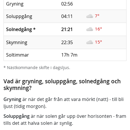
Gryning
02:56
7°
Soluppgång
04:11
16°
Solnedgång
*
21:21
15°
Skymning
22:35
Soltimmar
17h 7m
* Nästkommande skifte i dagsljus.
Vad är gryning, soluppgång, solnedgång och
skymning?
Gryning
är när det går från att vara mörkt (natt) - till bli
ljust (tidig morgon).
Soluppgång
är när solen går upp över horisonten - fram
tills det att halva solen är synlig.