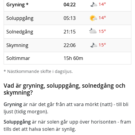
14°
Gryning
*
04:22
14°
Soluppgång
05:13
15°
Solnedgång
21:15
15°
Skymning
22:06
Soltimmar
15h 60m
* Nästkommande skifte i dagsljus.
Vad är gryning, soluppgång, solnedgång och
skymning?
Gryning
är när det går från att vara mörkt (natt) - till bli
ljust (tidig morgon).
Soluppgång
är när solen går upp över horisonten - fram
tills det att halva solen är synlig.